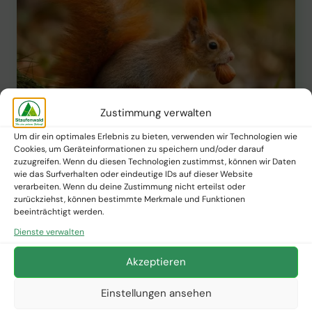
Zustimmung verwalten
Um dir ein optimales Erlebnis zu bieten, verwenden wir Technologien wie
Cookies, um Geräteinformationen zu speichern und/oder darauf
zuzugreifen. Wenn du diesen Technologien zustimmst, können wir Daten
PFLANZNEWS
wie das Surfverhalten oder eindeutige IDs auf dieser Website
Wie hilft das Verhalten des
verarbeiten. Wenn du deine Zustimmung nicht erteilst oder
zurückziehst, können bestimmte Merkmale und Funktionen
beeinträchtigt werden.
Eichhörnchens bei der
Dienste verwalten
Sicherung des ökologischen
Akzeptieren
Gleichgewichts im Wald?
Einstellungen ansehen
Von
Staufenwald Presse
22. März 2025