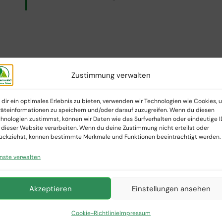
Zustimmung verwalten
Jede bei uns veröffentlichte Bewertung
dir ein optimales Erlebnis zu bieten, verwenden wir Technologien wie Cookies, 
Verifizierte Bewertungen
– Diese 
äteinformationen zu speichern und/oder darauf zuzugreifen. Wenn du diesen
hnologien zustimmst, können wir Daten wie das Surfverhalten oder eindeutige I
gekauft haben.
 dieser Website verarbeiten. Wenn du deine Zustimmung nicht erteilst oder
ückziehst, können bestimmte Merkmale und Funktionen beeinträchtigt werden.
Nicht verifizierte Bewertungen
– 
Produkt möglicherweise nicht bei 
nste verwalten
Akzeptieren
Einstellungen ansehen
Durch diese Transparenz möchten wir Ihn
vermitteln und Ihr Vertrauen stärken.
Cookie-Richtlinie
Impressum