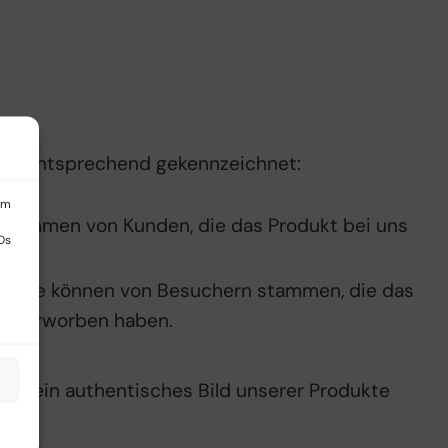
 ist entsprechend gekennzeichnet:
um
stammen von Kunden, die das Produkt bei uns
Ds
Diese können von Besuchern stammen, die das
uns erworben haben.
en ein authentisches Bild unserer Produkte