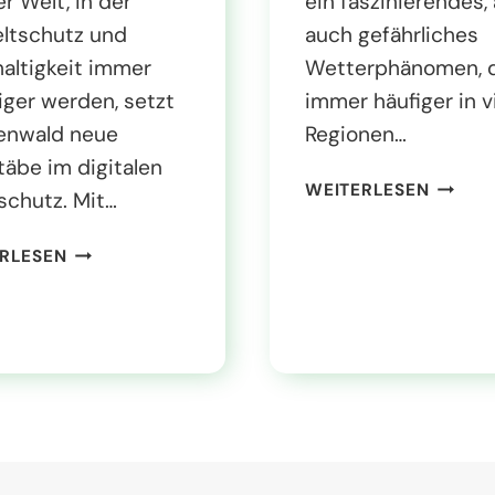
er Welt, in der
ein faszinierendes,
ltschutz und
auch gefährliches
altigkeit immer
Wetterphänomen, 
iger werden, setzt
immer häufiger in v
enwald neue
Regionen…
äbe im digitalen
S
WEITERLESEN
schutz. Mit…
T
A
N
RLESEN
R
A
K
C
R
H
E
H
G
A
E
L
N
T
I
I
M
G