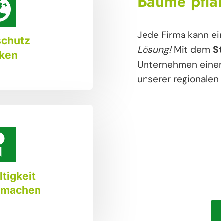
Bäume pfla
Jede Firma kann e
schutz
Lösung!
Mit dem
S
rken
Unternehmen einen
unserer regionalen
tigkeit
r machen