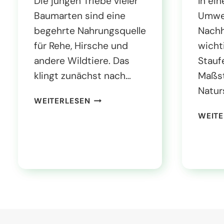
Die jungen Triebe vieler
In ein
Baumarten sind eine
Umwe
begehrte Nahrungsquelle
Nachh
für Rehe, Hirsche und
wicht
andere Wildtiere. Das
Stauf
klingt zunächst nach…
Maßst
Natur
W
WEITERLESEN
A
WEITE
R
U
M
B
E
N
U
T
Z