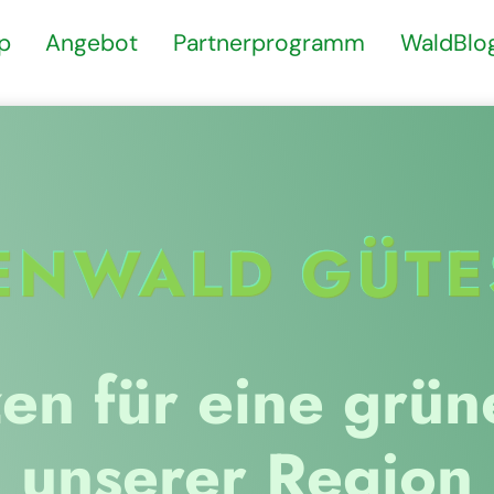
p
Angebot
Partnerprogramm
WaldBlo
ENWALD GÜTE
en für eine grüne
unserer Region