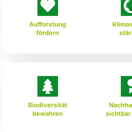
Aufforstung
Klima
fördern
stä
Biodiversität
Nachhal
bewahren
sichtba