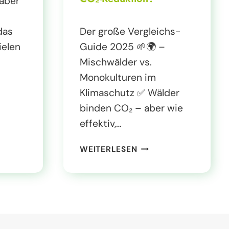
 aber
das
Der große Vergleichs-
ielen
Guide 2025 🌱🌍 –
Mischwälder vs.
Monokulturen im
Klimaschutz ✅ Wälder
binden CO₂ – aber wie
effektiv,…
W
WEITERLESEN
E
L
C
H
E
R