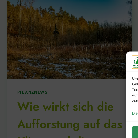
Um 
Ger
Tec
PFLANZNEWS
auf
Wie wirkt sich die
zur
Die
Aufforstung auf das