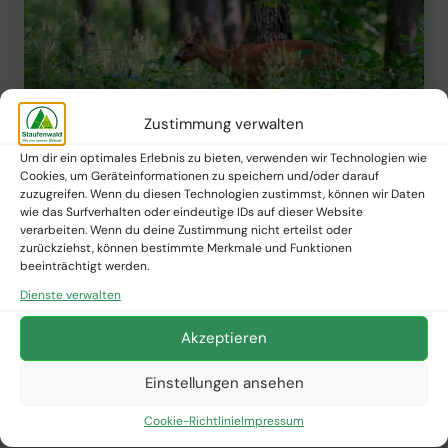
Zustimmung verwalten
Um dir ein optimales Erlebnis zu bieten, verwenden wir Technologien wie
Cookies, um Geräteinformationen zu speichern und/oder darauf
zuzugreifen. Wenn du diesen Technologien zustimmst, können wir Daten
wie das Surfverhalten oder eindeutige IDs auf dieser Website
verarbeiten. Wenn du deine Zustimmung nicht erteilst oder
PFLANZNEWS
zurückziehst, können bestimmte Merkmale und Funktionen
beeinträchtigt werden.
Wie schützt man junge Bäume
Dienste verwalten
vor Rehwild?
Akzeptieren
Von
Staufenwald Presse
9. Februar 2025
Einstellungen ansehen
WIE
WEITERLESEN
SCHÜTZT
Cookie-Richtlinie
Impressum
MAN