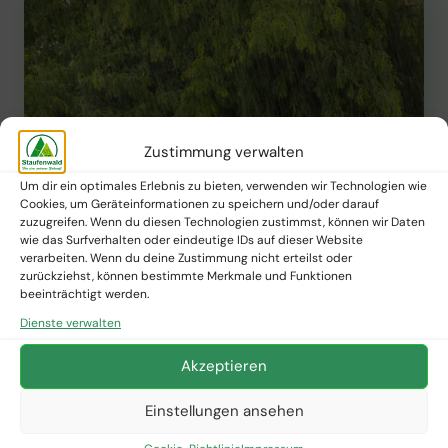
Zustimmung verwalten
Um dir ein optimales Erlebnis zu bieten, verwenden wir Technologien wie
Cookies, um Geräteinformationen zu speichern und/oder darauf
zuzugreifen. Wenn du diesen Technologien zustimmst, können wir Daten
wie das Surfverhalten oder eindeutige IDs auf dieser Website
verarbeiten. Wenn du deine Zustimmung nicht erteilst oder
zurückziehst, können bestimmte Merkmale und Funktionen
PFLANZNEWS
beeinträchtigt werden.
Starkregen im Wald
Dienste verwalten
Akzeptieren
Von
Staufenwald Presse
12. Februar 2025
STARKREGEN
WEITERLESEN
Einstellungen ansehen
IM
WALD