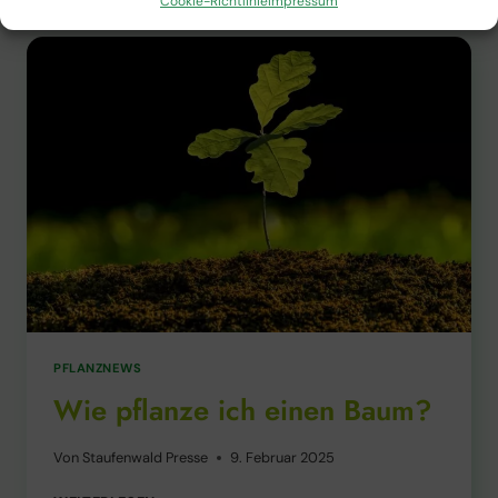
Cookie-Richtlinie
Impressum
PFLANZNEWS
Wie pflanze ich einen Baum?
Von
Staufenwald Presse
9. Februar 2025
WIE