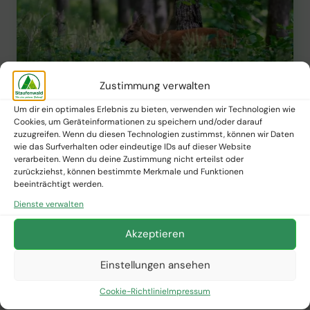
Zustimmung verwalten
Um dir ein optimales Erlebnis zu bieten, verwenden wir Technologien wie
Cookies, um Geräteinformationen zu speichern und/oder darauf
zuzugreifen. Wenn du diesen Technologien zustimmst, können wir Daten
wie das Surfverhalten oder eindeutige IDs auf dieser Website
verarbeiten. Wenn du deine Zustimmung nicht erteilst oder
PFLANZNEWS
zurückziehst, können bestimmte Merkmale und Funktionen
beeinträchtigt werden.
Wie schützt man junge Bäume
Dienste verwalten
vor Rehwild?
Akzeptieren
Von
Staufenwald Presse
9. Februar 2025
Einstellungen ansehen
WIE
WEITERLESEN
SCHÜTZT
Cookie-Richtlinie
Impressum
MAN