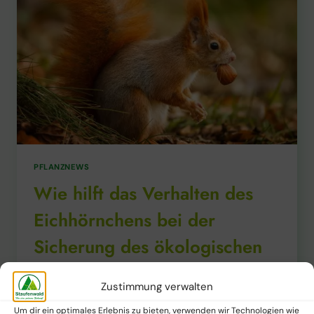
PFLANZNEWS
Wie hilft das Verhalten des
Eichhörnchens bei der
Sicherung des ökologischen
Gleichgewichts im Wald?
Zustimmung verwalten
Von
Staufenwald Presse
22. März 2025
Um dir ein optimales Erlebnis zu bieten, verwenden wir Technologien wie