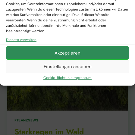
Cookies, um Geräteinformationen zu speichern und/oder darauf
WIE
WEITERLESEN
zuzugreifen. Wenn du diesen Technologien zustimmst, können wir Daten
HILFT
wie das Surfverhalten oder eindeutige IDs auf dieser Website
DAS
verarbeiten. Wenn du deine Zustimmung nicht erteilst oder
VERHALTEN
zurückziehst, können bestimmte Merkmale und Funktionen
DES
beeinträchtigt werden.
EICHHÖRNCHENS
Dienste verwalten
BEI
DER
Akzeptieren
SICHERUNG
DES
Einstellungen ansehen
ÖKOLOGISCHEN
GLEICHGEWICHTS
Cookie-Richtlinie
Impressum
IM
WALD?
PFLANZNEWS
Starkregen im Wald