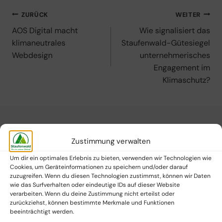
Beitragsnavigation
ZURÜCK
WEITER
AOS Digital macht
Wie signalisiert das
klimaneutrales
Staufenwald-Gütesiegel
Webdesign
unternehmerisches
Engagement im
Klimaschutz?
Ähnliche Beiträge:
Zustimmung verwalten
Um dir ein optimales Erlebnis zu bieten, verwenden wir Technologien wie
Cookies, um Geräteinformationen zu speichern und/oder darauf
zuzugreifen. Wenn du diesen Technologien zustimmst, können wir Daten
wie das Surfverhalten oder eindeutige IDs auf dieser Website
verarbeiten. Wenn du deine Zustimmung nicht erteilst oder
zurückziehst, können bestimmte Merkmale und Funktionen
beeinträchtigt werden.