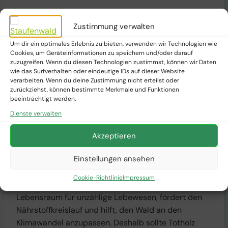
Ein naturnaher Wald sollte mindestens
20 bis 30
Kubikmeter Totholz pro Hektar
enthalten. In
Zustimmung verwalten
manchen Urwäldern liegt dieser Wert sogar deutlich
Um dir ein optimales Erlebnis zu bieten, verwenden wir Technologien wie
höher. Der Schutz von Totholz wird zunehmend als
Cookies, um Geräteinformationen zu speichern und/oder darauf
zuzugreifen. Wenn du diesen Technologien zustimmst, können wir Daten
wichtiger Beitrag zum
Erhalt der Biodiversität
wie das Surfverhalten oder eindeutige IDs auf dieser Website
anerkannt.
verarbeiten. Wenn du deine Zustimmung nicht erteilst oder
zurückziehst, können bestimmte Merkmale und Funktionen
beeinträchtigt werden.
Dienste verwalten
Fazit: Totholz ist kein Abfall,
Akzeptieren
sondern ein Schatz der Natur
Einstellungen ansehen
Ein Baum hört nicht auf, nützlich zu sein, wenn er
Cookie-Richtlinie
Impressum
stirbt – im Gegenteil! Als Totholz wird er zum
Lebensraum für unzählige Lebewesen, fördert den
Nährstoffkreislauf und hilft, den Wald an den
Klimawandel anzupassen. Deshalb sollte Totholz