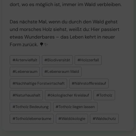
dort, wo es möglich ist, immer im Wald verbleiben.
Das nächste Mal, wenn du durch den Wald gehst
und morsches Holz siehst, weißt du: Hier passiert
etwas Wunderbares – das Leben kehrt in neuer
Form zurück. 🌳✨
Schlagworte:
#
Artenvielfalt
#
Biodiversität
#
Holzzerfall
#
Lebensraum
#
Lebensraum Wald
#
Nachhaltige Forstwirtschaft
#
Nährstoffkreislauf
#
Naturhaushalt
#
ökologischer Kreislauf
#
Totholz
#
Totholz Bedeutung
#
Totholz liegen lassen
#
Totholzlebensräume
#
Waldökologie
#
Waldschutz