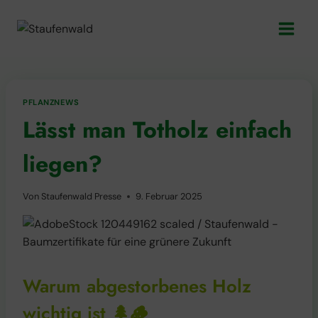
Zum
Inhalt
springen
PFLANZNEWS
Lässt man Totholz einfach
liegen?
Von
Staufenwald Presse
9. Februar 2025
Warum abgestorbenes Holz
wichtig ist 🌲🪵