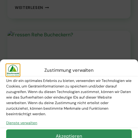
WELCHE
WEITERLESEN
WICHTIGE
AUFGABE
ÜBERNIMMT
DAS
EICHHÖRNCHEN
BEI
DER
VERBREITUNG
VON
BÄUMEN
Zustimmung verwalten
IM
WALD?
Um dir ein optimales Erlebnis zu bieten, verwenden wir Technologien wie
Cookies, um Geräteinformationen zu speichern und/oder darauf
zuzugreifen. Wenn du diesen Technologien zustimmst, können wir Daten
wie das Surfverhalten oder eindeutige IDs auf dieser Website
verarbeiten. Wenn du deine Zustimmung nicht erteilst oder
zurückziehst, können bestimmte Merkmale und Funktionen
beeinträchtigt werden.
Dienste verwalten
PFLANZNEWS
Fressen Rehe Bucheckern?
Akzeptieren