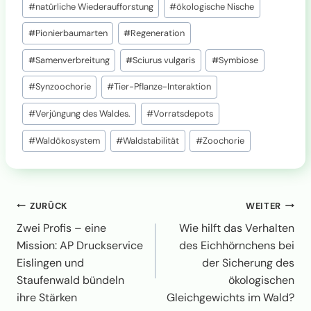
#
natürliche Wiederaufforstung
#
ökologische Nische
0
.
0
,
#
Pionierbaumarten
#
Regeneration
0
0
#
Samenverbreitung
#
Sciurus vulgaris
#
Symbiose
€
#
Synzoochorie
#
Tier-Pflanze-Interaktion
#
Verjüngung des Waldes.
#
Vorratsdepots
#
Waldökosystem
#
Waldstabilität
#
Zoochorie
Beitragsnavigation
ZURÜCK
WEITER
Zwei Profis – eine
Wie hilft das Verhalten
Mission: AP Druckservice
des Eichhörnchens bei
Eislingen und
der Sicherung des
Staufenwald bündeln
ökologischen
ihre Stärken
Gleichgewichts im Wald?