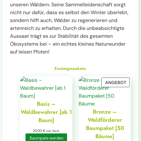
unseren Wäldern. Seine Sammelleidenschaft sorgt
nicht nur dafür, dass es selbst den Winter überlebt,
sondern hilft auch, Wälder zu regenerieren und
artenreich zu erhalten. Durch die unbeabsichtigte
Aussaat trägt es zur Stabilität des gesamten
Ökosystems bei – ein echtes kleines Naturwunder
auf leisen Pfoten!
Einsteigerpakete:
P
ANGEBOT
R
O
Basis –
D
U
Bronze –
Waldbewahrer [ab 1
K
Waldförderer
Baum]
T
Baumpaket [50
I
20,00
€
exkl. MwSt.
Bäume]
M
Baumpate werden