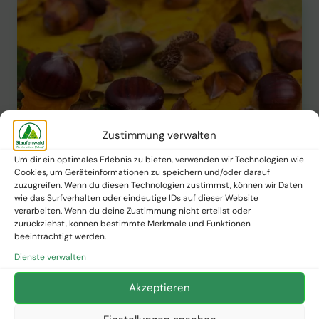
Zustimmung verwalten
Um dir ein optimales Erlebnis zu bieten, verwenden wir Technologien wie
Cookies, um Geräteinformationen zu speichern und/oder darauf
zuzugreifen. Wenn du diesen Technologien zustimmst, können wir Daten
wie das Surfverhalten oder eindeutige IDs auf dieser Website
PFLANZNEWS
verarbeiten. Wenn du deine Zustimmung nicht erteilst oder
Warum gibt es Mastjahre bei
zurückziehst, können bestimmte Merkmale und Funktionen
beeinträchtigt werden.
Eichen und Buchen?
Dienste verwalten
Akzeptieren
Von
Staufenwald Presse
12. Februar 2025
WARUM
WEITERLESEN