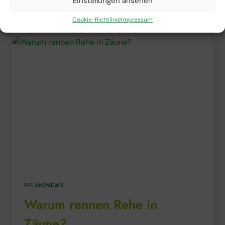
Einstellungen ansehen
GIBT
ES
Cookie-Richtlinie
Impressum
MASTJAHRE
BEI
EICHEN
UND
BUCHEN?
PFLANZNEWS
Warum rennen Rehe in
Zäune?