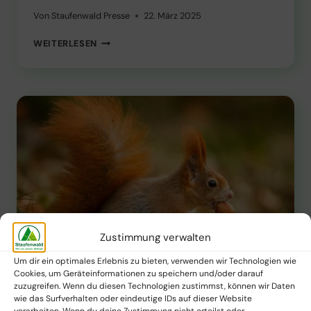
Von
Staufenwald Presse
22. März 2025
WARUM
WEITERLESEN
SIND
DIE
VORRATSSPEICHER
DES
EICHHÖRNCHENS
IM
HERBST
SO
WICHTIG
FÜR
ANDERE
WALDBEWOHNER?
Zustimmung verwalten
Um dir ein optimales Erlebnis zu bieten, verwenden wir Technologien wie
Cookies, um Geräteinformationen zu speichern und/oder darauf
zuzugreifen. Wenn du diesen Technologien zustimmst, können wir Daten
wie das Surfverhalten oder eindeutige IDs auf dieser Website
PFLANZNEWS
verarbeiten. Wenn du deine Zustimmung nicht erteilst oder