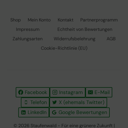
DAS
EICHHÖRNCHEN
BEI
Shop
Mein Konto
Kontakt
Partnerprogramm
DER
VERBREITUNG
Impressum
Echtheit von Bewertungen
VON
BÄUMEN
Zahlungsarten
Widerrufsbelehrung
AGB
IM
Cookie-Richtlinie (EU)
WALD?
Facebook
Instagram
E-Mail
Telefon
X (ehemals Twitter)
LinkedIn
Google Bewertungen
© 2026 Staufenwald - Für eine grünere Zukunft |