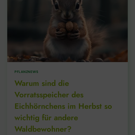
PFLANZNEWS
Warum sind die
Vorratsspeicher des
Eichhörnchens im Herbst so
wichtig für andere
Waldbewohner?