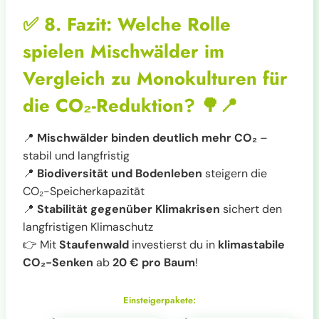
✅
8. Fazit: Welche Rolle
spielen Mischwälder im
Vergleich zu Monokulturen für
die CO₂-Reduktion?
🌳📍
📍
Mischwälder binden deutlich mehr CO₂
–
stabil und langfristig
📍
Biodiversität und Bodenleben
steigern die
CO₂-Speicherkapazität
📍
Stabilität gegenüber Klimakrisen
sichert den
langfristigen Klimaschutz
👉 Mit
Staufenwald
investierst du in
klimastabile
CO₂-Senken
ab
20 € pro Baum
!
Einsteigerpakete: