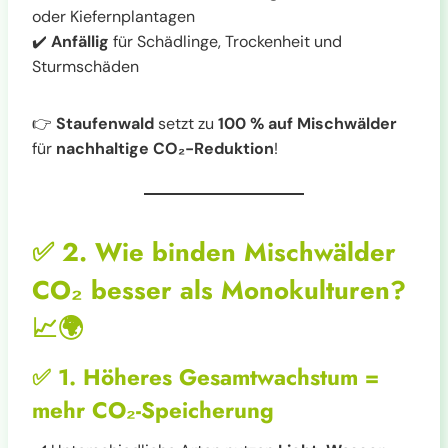
oder Kiefernplantagen
✔️
Anfällig
für Schädlinge, Trockenheit und
Sturmschäden
👉
Staufenwald
setzt zu
100 % auf Mischwälder
für
nachhaltige CO₂-Reduktion
!
✅
2. Wie binden Mischwälder
CO₂ besser als Monokulturen?
📈🌍
✅
1. Höheres Gesamtwachstum =
mehr CO₂-Speicherung