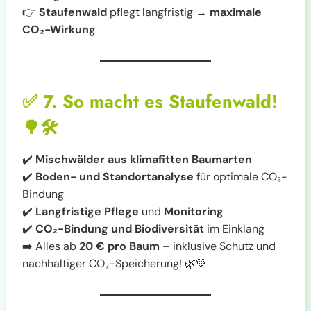
👉
Staufenwald
pflegt langfristig →
maximale
CO₂-Wirkung
✅
7. So macht es Staufenwald!
🌳🛠️
✔️
Mischwälder aus klimafitten Baumarten
✔️
Boden- und Standortanalyse
für optimale CO₂-
Bindung
✔️
Langfristige Pflege
und
Monitoring
✔️
CO₂-Bindung und Biodiversität
im Einklang
➡️ Alles ab
20 € pro Baum
– inklusive Schutz und
nachhaltiger CO₂-Speicherung! 🌿💚