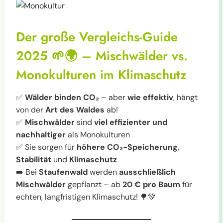
Der große Vergleichs-Guide
2025 🌱🌍 – Mischwälder vs.
Monokulturen im Klimaschutz
✅
Wälder binden CO₂
– aber
wie effektiv
, hängt
von der
Art des Waldes
ab!
✅
Mischwälder
sind
viel effizienter und
nachhaltiger
als Monokulturen
✅ Sie sorgen für
höhere CO₂-Speicherung
,
Stabilität
und
Klimaschutz
➡️ Bei
Staufenwald
werden
ausschließlich
Mischwälder
gepflanzt – ab
20 € pro Baum
für
echten, langfristigen Klimaschutz! 🌳💚