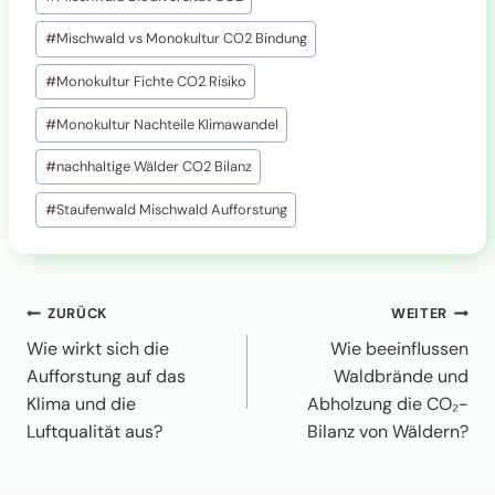
#
Mischwald vs Monokultur CO2 Bindung
#
Monokultur Fichte CO2 Risiko
#
Monokultur Nachteile Klimawandel
#
nachhaltige Wälder CO2 Bilanz
#
Staufenwald Mischwald Aufforstung
Beitragsnavigation
ZURÜCK
WEITER
Wie wirkt sich die
Wie beeinflussen
Aufforstung auf das
Waldbrände und
Klima und die
Abholzung die CO₂-
Luftqualität aus?
Bilanz von Wäldern?