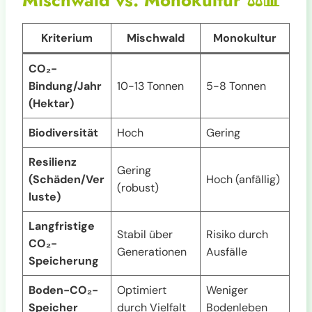
Mischwald vs. Monokultur
⚖️📊
Kriterium
Mischwald
Monokultur
CO₂-
Bindung/Jahr
10-13 Tonnen
5-8 Tonnen
(Hektar)
Biodiversität
Hoch
Gering
Resilienz
Gering
(Schäden/Ver
Hoch (anfällig)
(robust)
luste)
Langfristige
Stabil über
Risiko durch
CO₂-
Generationen
Ausfälle
Speicherung
Boden-CO₂-
Optimiert
Weniger
Speicher
durch Vielfalt
Bodenleben