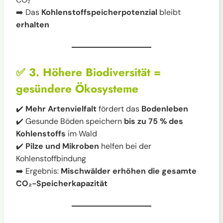
➡️ Das
Kohlenstoffspeicherpotenzial
bleibt
erhalten
✅
3. Höhere Biodiversität =
gesündere Ökosysteme
✔️
Mehr Artenvielfalt
fördert das
Bodenleben
✔️ Gesunde Böden speichern
bis zu 75 % des
Kohlenstoffs
im Wald
✔️
Pilze und Mikroben
helfen bei der
Kohlenstoffbindung
➡️ Ergebnis:
Mischwälder erhöhen die gesamte
CO₂-Speicherkapazität