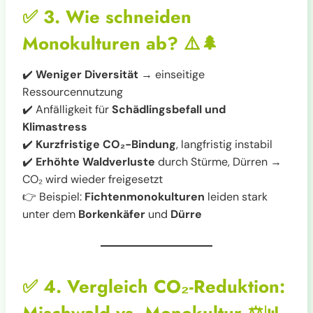
✅
3. Wie schneiden
Monokulturen ab?
⚠️🌲
✔️
Weniger Diversität
→ einseitige
Ressourcennutzung
✔️ Anfälligkeit für
Schädlingsbefall und
Klimastress
✔️
Kurzfristige CO₂-Bindung
, langfristig instabil
✔️
Erhöhte Waldverluste
durch Stürme, Dürren →
CO₂ wird wieder freigesetzt
👉 Beispiel:
Fichtenmonokulturen
leiden stark
unter dem
Borkenkäfer
und
Dürre
✅
4. Vergleich CO₂-Reduktion: