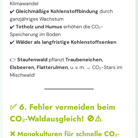
Klimawandel
✔️
Gleichmäßige Kohlenstoffbindung
durch
ganzjähriges Wachstum
✔️
Totholz und Humus
erhöhen die CO₂-
Speicherung im Boden
✔️
Wälder als langfristige Kohlenstoffsenken
👉
Staufenwald
pflanzt
Traubeneichen,
Elsbeeren, Flatterulmen
, u. v. m. → CO₂-Stars im
Mischwald!
✅
6. Fehler vermeiden beim
CO₂-Waldausgleich!
🚫⚠️
❌
Monokulturen für schnelle CO₂-