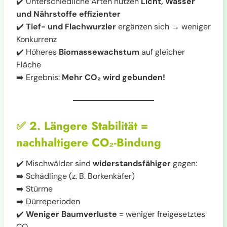
✔️ Unterschiedliche Arten nutzen
Licht, Wasser
und Nährstoffe effizienter
✔️
Tief- und Flachwurzler
ergänzen sich → weniger
Konkurrenz
✔️ Höheres
Biomassewachstum
auf gleicher
Fläche
➡️ Ergebnis:
Mehr CO₂ wird gebunden!
✅
2. Längere Stabilität =
nachhaltigere CO₂-Bindung
✔️ Mischwälder sind
widerstandsfähiger
gegen:
➡️ Schädlinge (z. B. Borkenkäfer)
➡️ Stürme
➡️ Dürreperioden
✔️
Weniger Baumverluste
= weniger freigesetztes
CO₂