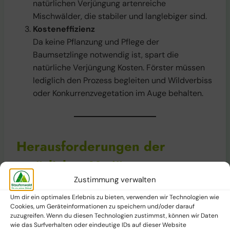
natürlichen Verjüngung artenreiche
Mischwälder, die stabiler und langlebiger sind.
Kosteneffizienz
Da keine Pflanzung und Pflege der
Baumsetzlinge notwendig ist, spart die
natürliche Verjüngung Kosten. Förster müssen
lediglich den Prozess begleiten und Wildverbiss
oder Konkurrenzvegetation im Auge behalten.
Herausforderungen der
natürlichen Verjüngung
Zustimmung verwalten
Trotz ihrer vielen Vorteile kann die natürliche
Um dir ein optimales Erlebnis zu bieten, verwenden wir Technologien wie
Verjüngung auch Schwierigkeiten mit sich bringen:
Cookies, um Geräteinformationen zu speichern und/oder darauf
zuzugreifen. Wenn du diesen Technologien zustimmst, können wir Daten
wie das Surfverhalten oder eindeutige IDs auf dieser Website