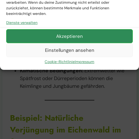
Wildverbiss:
Rehe und Hirsche lieben junge
verarbeiten. Wenn du deine Zustimmung nicht erteilst oder
Triebe und Baumsetzlinge, insbesondere von
zurückziehst, können bestimmte Merkmale und Funktionen
beeinträchtigt werden.
Eichen. Ohne Schutzmaßnahmen wie Zäune
Dienste verwalten
oder natürliche Raubtiere (z. B. Wölfe) können
die Jungpflanzen schwer geschädigt werden.
Akzeptieren
Konkurrenz durch andere Pflanzen:
In
manchen Gebieten überwuchern Gräser und
Einstellungen ansehen
Sträucher die jungen Bäume und nehmen ihnen
Cookie-Richtlinie
Impressum
das Licht.
Klimatische Bedingungen:
Extremwetter wie
Spätfrost oder Dürreperioden können die
Keimlinge und Jungbäume gefährden.
Beispiel: Natürliche
Verjüngung im Eichenwald im