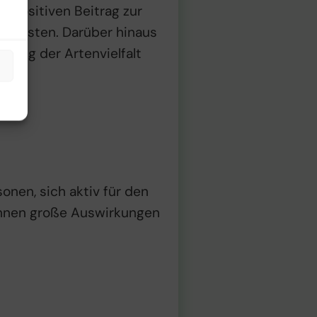
n positiven Beitrag zur
s leisten. Darüber hinaus
ltung der Artenvielfalt
onen, sich aktiv für den
können große Auswirkungen