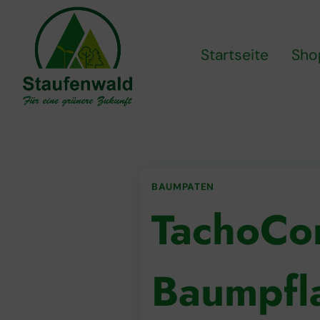
Zum
Inhalt
springen
Startseite
Sho
BAUMPATEN
TachoCo
Baumpfla