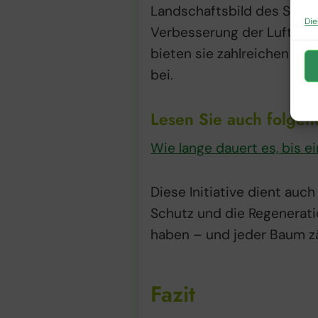
Landschaftsbild des Staufe
Die
Verbesserung der Luftqual
bieten sie zahlreichen Tie
bei.
Lesen Sie auch folgen
Wie lange dauert es, bis 
Diese Initiative dient auc
Schutz und die Regenerati
haben – und jeder Baum zä
Fazit