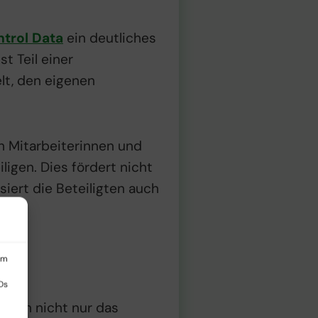
trol Data
ein deutliches
t Teil einer
lt, den eigenen
h Mitarbeiterinnen und
ligen. Dies fördert nicht
iert die Beteiligten auch
um
Ds
erden nicht nur das