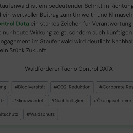
taufenwald ist ein bedeutender Schritt in Richtung
in wertvoller Beitrag zum Umwelt- und Klimaschu
ntrol Data
ein starkes Zeichen für Verantwortung 
cht nur heute Wirkung zeigt, sondern auch künftige
gagement im Staufenwald wird deutlich: Nachhalt
 ein Stück Zukunft.
ung
#
Biodiversität
#
CO2-Reduktion
#
Corporate Res
tz
#
Klimawandel
#
Nachhaltigkeit
#
Ökologische Ver
ltschutz
#
Waldschutz