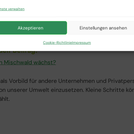
nwaldes bereichern, sondern auch langfristig eine
nste verwalten
ität, der Wasserregulierung und des Bodenschutze
rarten neuen Lebensraum und tragen somit zur Erha
Akzeptieren
Einstellungen ansehen
Cookie-Richtlinie
Impressum
den Beitrag:
ein Mischwald wächst?
h als Vorbild für andere Unternehmen und Privatpers
on unserer Umwelt einzusetzen. Kleine Schritte 
hlt.