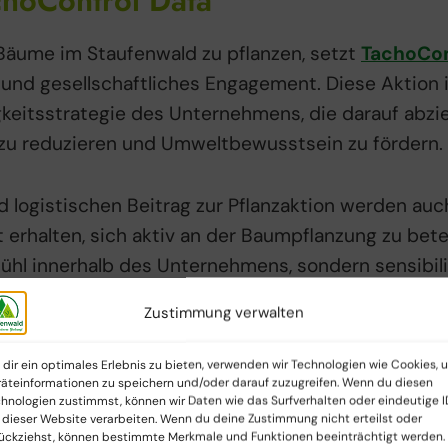
choControl Data
Bäume im Staufenwald zu pflanzen, setzt
TachoCon
 und gesellschaftliches Engagement. Diese Aktion is
eitsstrategie des Unternehmens, die darauf abzie
zu reduzieren und Umweltbewusstsein zu fördern.
d logistischen Beitrag zur Pflanzaktion werden auc
 erhalten, sich aktiv an der Baumpflanzung zu betei
hl innerhalb des Unternehmens, sondern sensibilis
eltschutzes im beruflichen und privaten Alltag.
Zustimmung verwalten
dir ein optimales Erlebnis zu bieten, verwenden wir Technologien wie Cookies, 
n Auswirkungen
äteinformationen zu speichern und/oder darauf zuzugreifen. Wenn du diesen
hnologien zustimmst, können wir Daten wie das Surfverhalten oder eindeutige I
 dieser Website verarbeiten. Wenn du deine Zustimmung nicht erteilst oder
t eine Investition in die Zukunft. Die 50 Bäume w
ückziehst, können bestimmte Merkmale und Funktionen beeinträchtigt werden.