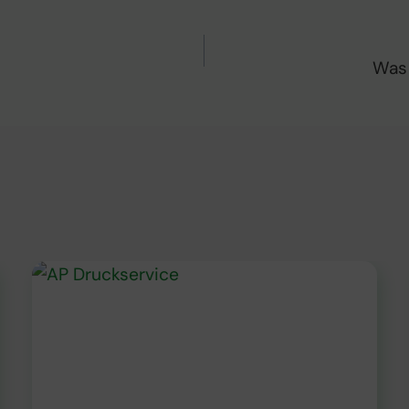
tion
Was 