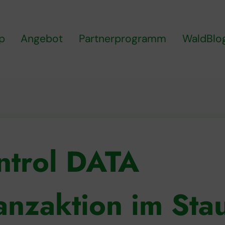
p
Angebot
Partnerprogramm
WaldBlo
ntrol DATA
nzaktion im Sta