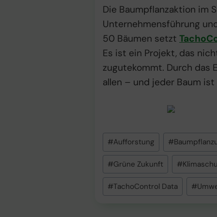
Die Baumpflanzaktion im S
Unternehmensführung und e
50 Bäumen setzt
TachoCo
Es ist ein Projekt, das ni
zugutekommt. Durch das En
allen – und jeder Baum ist
Schlagworte:
#
Aufforstung
#
Baumpflanz
#
Grüne Zukunft
#
Klimaschu
#
TachoControl Data
#
Umwe