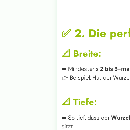
✅
2. Die per
📐
Breite:
➡️ Mindestens
2 bis 3-mal
👉 Beispiel: Hat der Wurze
📐
Tiefe:
➡️ So tief, dass der
Wurzel
sitzt