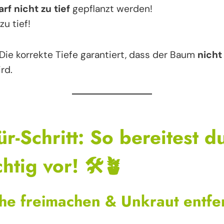
arf nicht zu tief
gepflanzt werden!
zu tief!
 Die korrekte Tiefe garantiert, dass der Baum
nicht
rd.
für-Schritt: So bereitest d
chtig vor!
🛠️🪴
äche freimachen & Unkraut entf