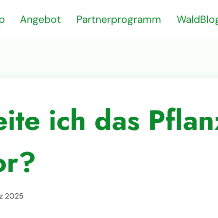
p
Angebot
Partnerprogramm
WaldBlo
ite ich das Pflan
or?
rz 2025