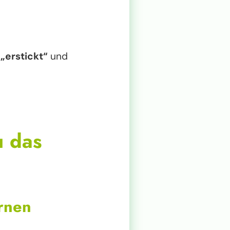
 „erstickt“
und
u das
ernen