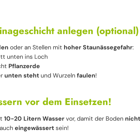
ainageschicht anlegen (optional)
den
oder an Stellen mit
hoher Staunässegefahr
:
tt unten ins Loch
cht
Pflanzerde
er
unten steht
und Wurzeln
faulen
!
ssern vor dem Einsetzen!
it
10-20 Litern Wasser
vor, damit der Boden
nich
e auch
eingewässert
sein!