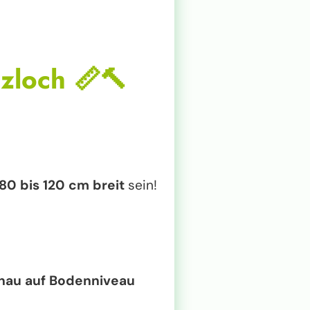
nzloch
📏🔨
80 bis 120 cm breit
sein!
nau auf Bodenniveau