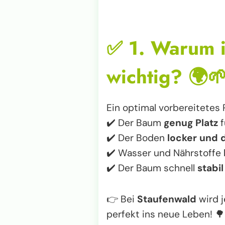
✅
1. Warum i
wichtig?
🌍
Ein optimal vorbereitetes P
✔️ Der Baum
genug Platz
f
✔️ Der Boden
locker und 
✔️ Wasser und Nährstoffe
✔️ Der Baum schnell
stabil
👉 Bei
Staufenwald
wird j
perfekt ins neue Leben! 🌳