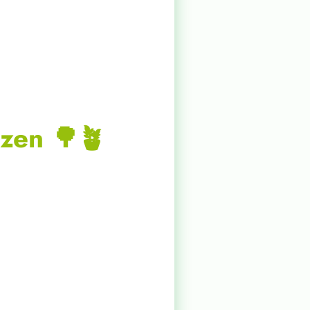
nzen
🌳🪴