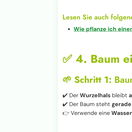
Lesen Sie auch folgend
Wie pflanze ich ein
✅
4. Baum ei
🌱
Schritt 1:
Baum
✔️ Der
Wurzelhals
bleibt
a
✔️ Der Baum steht
gerade
👉 Verwende eine
Wasse