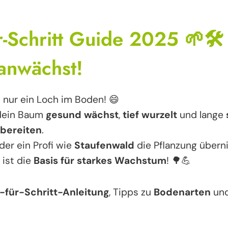
ür-Schritt Guide 2025 🌱🛠
anwächst!
s nur ein Loch im Boden! 😄
dein Baum
gesund wächst
,
tief wurzelt
und lange
rbereiten
.
der ein Profi wie
Staufenwald
die Pflanzung über
ist die
Basis für starkes Wachstum
! 🌳💪
t-für-Schritt-Anleitung
, Tipps zu
Bodenarten
un