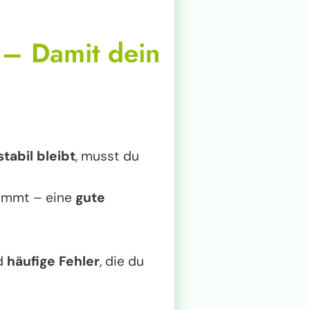
️ – Damit dein
stabil bleibt
, musst du
nimmt – eine
gute
d
häufige Fehler
, die du