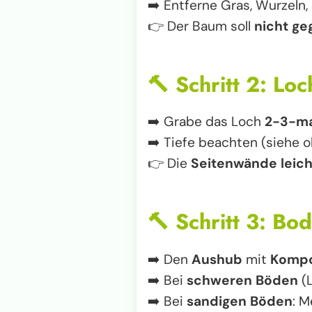
➡️ Entferne Gras, Wurzeln,
👉 Der Baum soll
nicht ge
🔨
Schritt 2: Lo
➡️ Grabe das Loch
2-3-ma
➡️ Tiefe beachten (siehe o
👉 Die
Seitenwände leich
🔨
Schritt 3: Bo
➡️ Den
Aushub
mit
Komp
➡️ Bei
schweren Böden
(L
➡️ Bei
sandigen Böden
: 