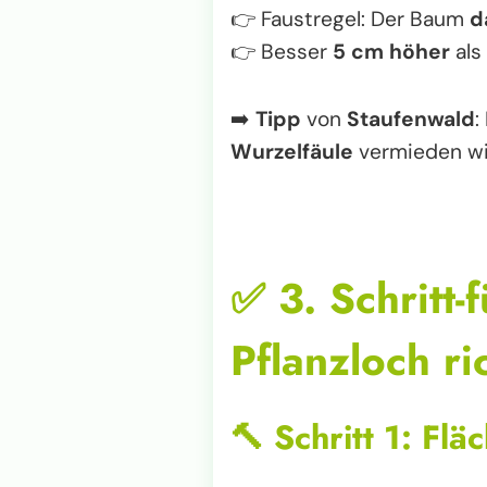
👉 Faustregel: Der Baum
d
👉 Besser
5 cm höher
als 
➡️
Tipp
von
Staufenwald
:
Wurzelfäule
vermieden wi
✅
3. Schritt-
Pflanzloch ri
🔨
Schritt 1: Fl