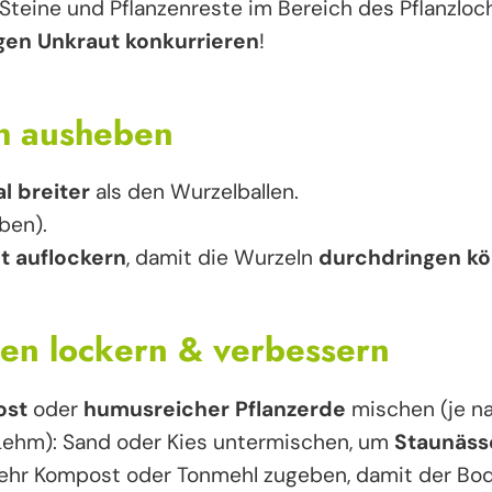
 Steine und Pflanzenreste im Bereich des Pflanzloc
gen Unkraut konkurrieren
!
ch ausheben
l breiter
als den Wurzelballen.
ben).
t auflockern
, damit die Wurzeln
durchdringen k
den lockern & verbessern
ost
oder
humusreicher Pflanzerde
mischen (je na
ehm): Sand oder Kies untermischen, um
Staunäss
Mehr Kompost oder Tonmehl zugeben, damit der B