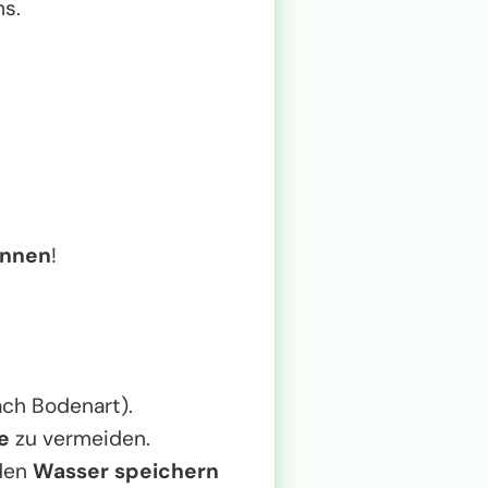
hs.
önnen
!
ch Bodenart).
e
zu vermeiden.
oden
Wasser speichern