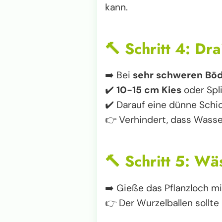
kann.
🔨
Schritt 4: Dr
➡️ Bei
sehr schweren Bö
✔️
10-15 cm Kies
oder Spli
✔️ Darauf eine dünne Schi
👉 Verhindert, dass Wass
🔨
Schritt 5: Wä
➡️ Gieße das Pflanzloch m
👉 Der Wurzelballen sollt