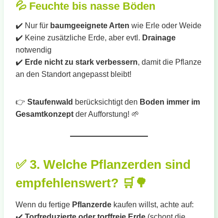
💦
Feuchte bis nasse Böden
✔️ Nur für
baumgeeignete Arten
wie Erle oder Weide
✔️ Keine zusätzliche Erde, aber evtl.
Drainage
notwendig
✔️
Erde nicht zu stark verbessern
, damit die Pflanze
an den Standort angepasst bleibt!
👉
Staufenwald
berücksichtigt den
Boden immer im
Gesamtkonzept
der Aufforstung! 🌱
✅
3. Welche Pflanzerden sind
empfehlenswert?
🛒🌳
Wenn du fertige
Pflanzerde
kaufen willst, achte auf:
✔️
Torfreduzierte oder torffreie Erde
(schont die