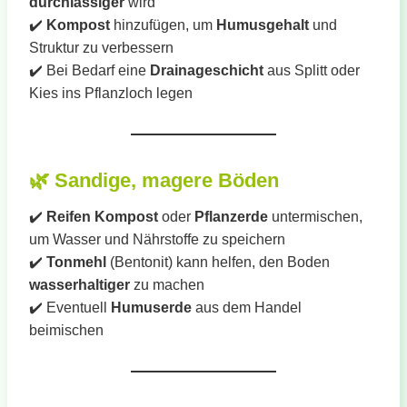
durchlässiger
wird
✔️
Kompost
hinzufügen, um
Humusgehalt
und
Struktur zu verbessern
✔️ Bei Bedarf eine
Drainageschicht
aus Splitt oder
Kies ins Pflanzloch legen
🌿
Sandige, magere Böden
✔️
Reifen Kompost
oder
Pflanzerde
untermischen,
um Wasser und Nährstoffe zu speichern
✔️
Tonmehl
(Bentonit) kann helfen, den Boden
wasserhaltiger
zu machen
✔️ Eventuell
Humuserde
aus dem Handel
beimischen