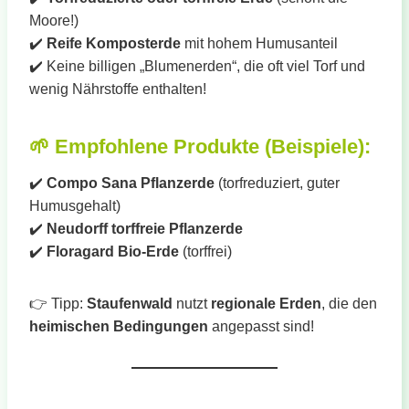
Moore!)
✔️
Reife Komposterde
mit hohem Humusanteil
✔️ Keine billigen „Blumenerden“, die oft viel Torf und
wenig Nährstoffe enthalten!
🌱
Empfohlene Produkte (Beispiele):
✔️
Compo Sana Pflanzerde
(torfreduziert, guter
Humusgehalt)
✔️
Neudorff torffreie Pflanzerde
✔️
Floragard Bio-Erde
(torffrei)
👉 Tipp:
Staufenwald
nutzt
regionale Erden
, die den
heimischen Bedingungen
angepasst sind!