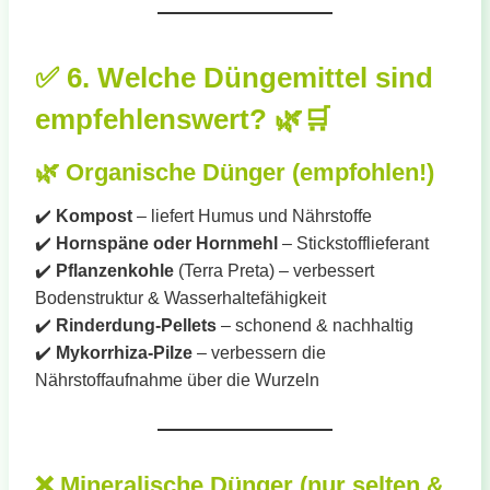
✅
6. Welche Düngemittel sind
empfehlenswert?
🌿🛒
🌿
Organische Dünger (empfohlen!)
✔️
Kompost
– liefert Humus und Nährstoffe
✔️
Hornspäne oder Hornmehl
– Stickstofflieferant
✔️
Pflanzenkohle
(Terra Preta) – verbessert
Bodenstruktur & Wasserhaltefähigkeit
✔️
Rinderdung-Pellets
– schonend & nachhaltig
✔️
Mykorrhiza-Pilze
– verbessern die
Nährstoffaufnahme über die Wurzeln
❌
Mineralische Dünger (nur selten &