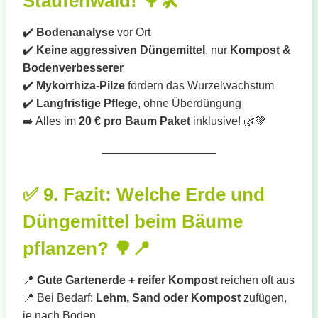
Staufenwald!
🌳🛠️
✔️
Bodenanalyse
vor Ort
✔️
Keine aggressiven Düngemittel
, nur
Kompost &
Bodenverbesserer
✔️
Mykorrhiza-Pilze
fördern das Wurzelwachstum
✔️
Langfristige Pflege
, ohne Überdüngung
➡️ Alles im
20 € pro Baum Paket
inklusive! 🌿💚
✅
9. Fazit: Welche Erde und
Düngemittel beim Bäume
pflanzen?
🌳📍
📍
Gute Gartenerde + reifer Kompost
reichen oft aus
📍 Bei Bedarf:
Lehm, Sand oder Kompost
zufügen,
je nach Boden