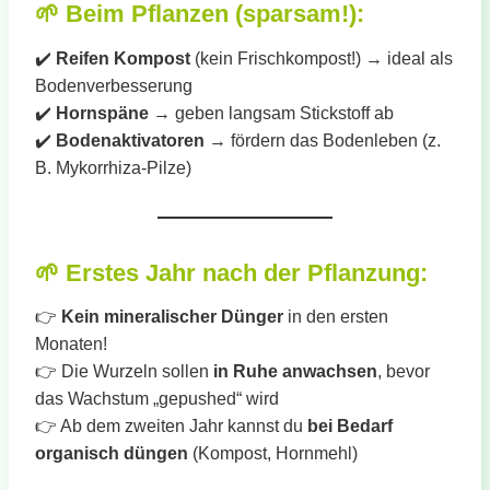
🌱
Beim Pflanzen (sparsam!):
✔️
Reifen Kompost
(kein Frischkompost!) → ideal als
Bodenverbesserung
✔️
Hornspäne
→ geben langsam Stickstoff ab
✔️
Bodenaktivatoren
→ fördern das Bodenleben (z.
B. Mykorrhiza-Pilze)
🌱
Erstes Jahr nach der Pflanzung:
👉
Kein mineralischer Dünger
in den ersten
Monaten!
👉 Die Wurzeln sollen
in Ruhe anwachsen
, bevor
das Wachstum „gepushed“ wird
👉 Ab dem zweiten Jahr kannst du
bei Bedarf
organisch düngen
(Kompost, Hornmehl)