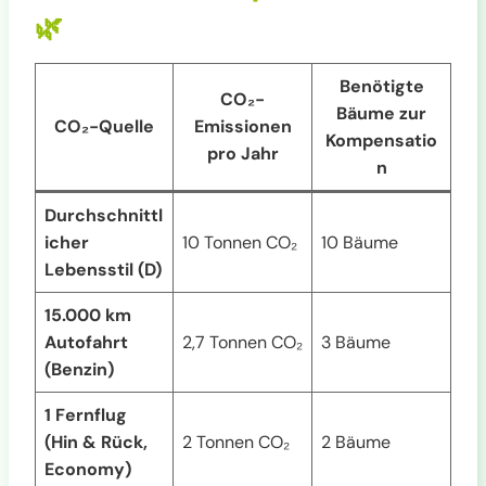
🌿
Benötigte
CO₂-
Bäume zur
CO₂-Quelle
Emissionen
Kompensatio
pro Jahr
n
Durchschnittl
icher
10 Tonnen CO₂
10 Bäume
Lebensstil (D)
15.000 km
Autofahrt
2,7 Tonnen CO₂
3 Bäume
(Benzin)
1 Fernflug
(Hin & Rück,
2 Tonnen CO₂
2 Bäume
Economy)