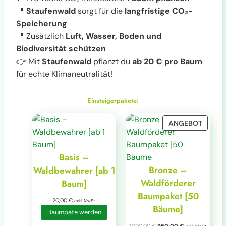
📍
Staufenwald
sorgt für die
langfristige CO₂-
Speicherung
📍 Zusätzlich
Luft, Wasser, Boden und
Biodiversität schützen
👉 Mit
Staufenwald
pflanzt du
ab 20 € pro Baum
für echte Klimaneutralität!
Einsteigerpakete:
P
ANGEBOT
R
O
Basis –
D
U
Bronze –
Waldbewahrer [ab 1
K
Waldförderer
Baum]
T
Baumpaket [50
I
20,00
€
exkl. MwSt.
Bäume]
M
Baumpate werden
A
U
A