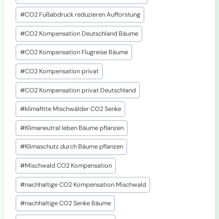
0
,
#
CO2 Fußabdruck reduzieren Aufforstung
0
0
#
CO2 Kompensation Deutschland Bäume
€
#
CO2 Kompensation Flugreise Bäume
#
CO2 Kompensation privat
#
CO2 Kompensation privat Deutschland
#
klimafitte Mischwälder CO2 Senke
#
Klimaneutral leben Bäume pflanzen
#
Klimaschutz durch Bäume pflanzen
#
Mischwald CO2 Kompensation
#
nachhaltige CO2 Kompensation Mischwald
#
nachhaltige CO2 Senke Bäume