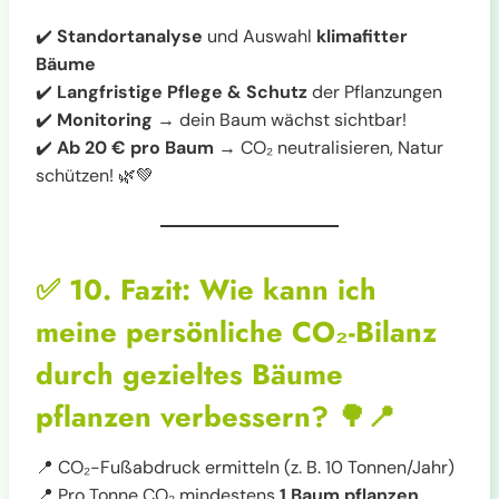
✔️
Standortanalyse
und Auswahl
klimafitter
Bäume
✔️
Langfristige Pflege & Schutz
der Pflanzungen
✔️
Monitoring
→ dein Baum wächst sichtbar!
✔️
Ab 20 € pro Baum
→ CO₂ neutralisieren, Natur
schützen! 🌿💚
✅
10. Fazit: Wie kann ich
meine persönliche CO₂-Bilanz
durch gezieltes Bäume
pflanzen verbessern?
🌳📍
📍 CO₂-Fußabdruck ermitteln (z. B. 10 Tonnen/Jahr)
📍 Pro Tonne CO₂ mindestens
1 Baum pflanzen