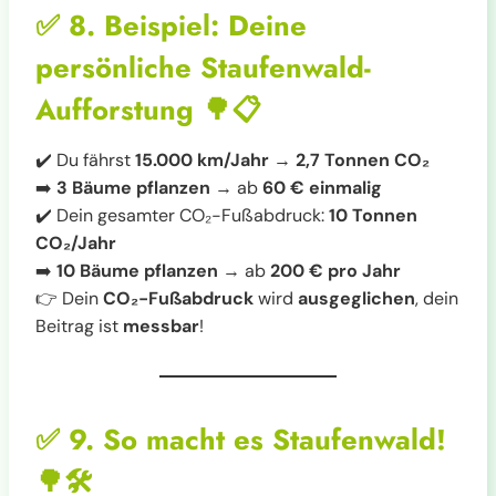
✅
8. Beispiel: Deine
persönliche Staufenwald-
Aufforstung
🌳📋
✔️ Du fährst
15.000 km/Jahr
→
2,7 Tonnen CO₂
➡️
3 Bäume pflanzen
→ ab
60 € einmalig
✔️ Dein gesamter CO₂-Fußabdruck:
10 Tonnen
CO₂/Jahr
➡️
10 Bäume pflanzen
→ ab
200 € pro Jahr
👉 Dein
CO₂-Fußabdruck
wird
ausgeglichen
, dein
Beitrag ist
messbar
!
✅
9. So macht es Staufenwald!
🌳🛠️