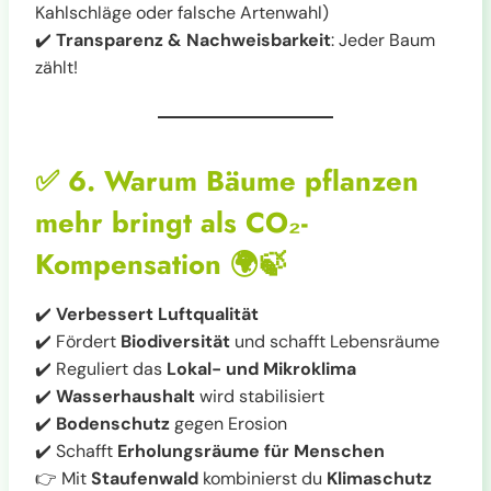
Kahlschläge oder falsche Artenwahl)
✔️
Transparenz & Nachweisbarkeit
: Jeder Baum
zählt!
✅
6. Warum Bäume pflanzen
mehr bringt als CO₂-
Kompensation
🌍🍃
✔️
Verbessert Luftqualität
✔️ Fördert
Biodiversität
und schafft Lebensräume
✔️ Reguliert das
Lokal- und Mikroklima
✔️
Wasserhaushalt
wird stabilisiert
✔️
Bodenschutz
gegen Erosion
✔️ Schafft
Erholungsräume für Menschen
👉 Mit
Staufenwald
kombinierst du
Klimaschutz