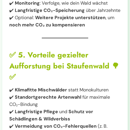
✔️
Monitoring
: Verfolge, wie dein Wald wächst
✔️
Langfristige CO₂-Speicherung
über Jahrzehnte
✔️ Optional:
Weitere Projekte unterstützen
, um
noch mehr CO₂ zu kompensieren
✅
5. Vorteile gezielter
Aufforstung bei Staufenwald
🌳
✅
✔️
Klimafitte Mischwälder
statt Monokulturen
✔️
Standortgerechte Artenwahl
für maximale
CO₂-Bindung
✔️
Langfristige Pflege
und
Schutz vor
Schädlingen & Wildverbiss
✔️
Vermeidung von CO₂-Fehlerquellen
(z. B.