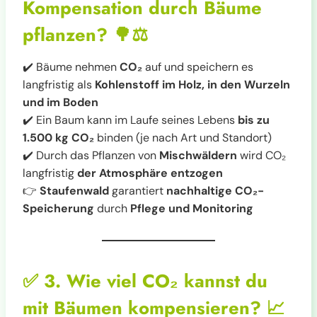
Kompensation durch Bäume
pflanzen?
🌳⚖️
✔️ Bäume nehmen
CO₂
auf und speichern es
langfristig als
Kohlenstoff im Holz, in den Wurzeln
und im Boden
✔️ Ein Baum kann im Laufe seines Lebens
bis zu
1.500 kg CO₂
binden (je nach Art und Standort)
✔️ Durch das Pflanzen von
Mischwäldern
wird CO₂
langfristig
der Atmosphäre entzogen
👉
Staufenwald
garantiert
nachhaltige CO₂-
Speicherung
durch
Pflege und Monitoring
✅
3. Wie viel CO₂ kannst du
mit Bäumen kompensieren?
📈