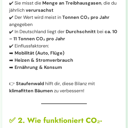
✔️ Sie misst die
Menge an Treibhausgasen
, die du
jährlich
verursachst
✔️ Der Wert wird meist in
Tonnen CO₂ pro Jahr
angegeben
✔️ In Deutschland liegt der
Durchschnitt
bei
ca. 10
– 11 Tonnen CO₂ pro Jahr
✔️ Einflussfaktoren:
➡️
Mobilität (Auto, Flüge)
➡️
Heizen & Stromverbrauch
➡️
Ernährung & Konsum
👉
Staufenwald
hilft dir, diese Bilanz mit
klimafitten Bäumen
zu verbessern!
✅
2. Wie funktioniert CO₂-