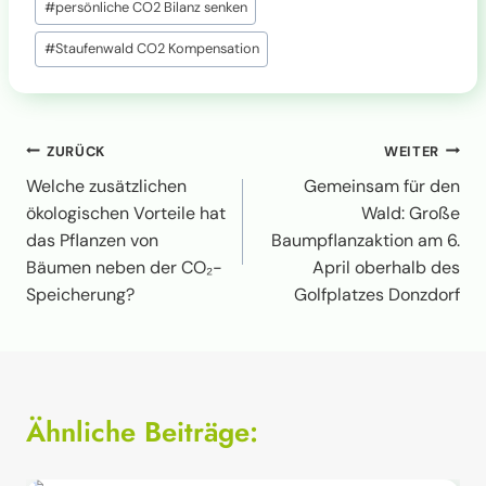
#
persönliche CO2 Bilanz senken
#
Staufenwald CO2 Kompensation
Beitragsnavigation
ZURÜCK
WEITER
Welche zusätzlichen
Gemeinsam für den
ökologischen Vorteile hat
Wald: Große
das Pflanzen von
Baumpflanzaktion am 6.
Bäumen neben der CO₂-
April oberhalb des
Speicherung?
Golfplatzes Donzdorf
Ähnliche Beiträge: