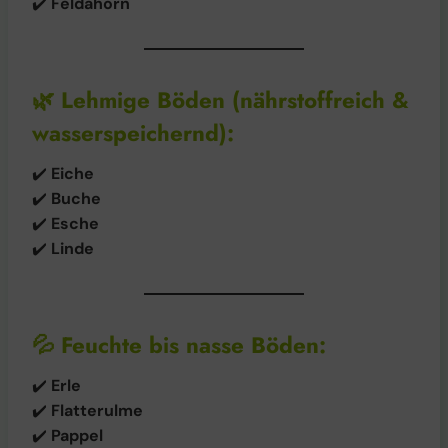
✔️
Feldahorn
🌿
Lehmige Böden (nährstoffreich &
wasserspeichernd):
✔️
Eiche
✔️
Buche
✔️
Esche
✔️
Linde
💦
Feuchte bis nasse Böden:
✔️
Erle
✔️
Flatterulme
✔️
Pappel