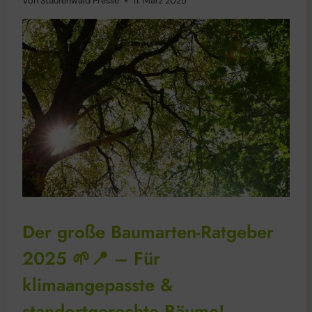
Von
Staufenwald Presse
11. März 2025
Der große Baumarten-Ratgeber
2025 🌱📍 – Für
klimaangepasste &
standortgerechte Bäume!