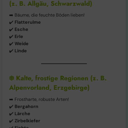
(z. B. Allgäu, Schwarzwald)
➡️ Bäume, die feuchte Böden lieben!
✔️
Flatterulme
✔️
Esche
✔️
Erle
✔️
Weide
✔️
Linde
❄️
Kalte, frostige Regionen (z. B.
Alpenvorland, Erzgebirge)
➡️ Frostharte, robuste Arten!
✔️
Bergahorn
✔️
Lärche
✔️
Zirbelkiefer
✔️
Fichte