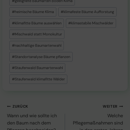
#
geeignete Baumarten Boden Klima
#
heimische Bäume Klima
#
klimafeste Bäume Aufforstung
#
klimafitte Bäume auswählen
#
klimastabile Mischwälder
#
Mischwald statt Monokultur
#
nachhaltige Baumartenwahl
#
Standortanalyse Bäume pflanzen
#
Staufenwald Baumartenwahl
#
Staufenwald klimafitte Wälder
Beitragsnavigation
ZURÜCK
WEITER
Wann und wie sollte ich
Welche
den Baum nach dem
Pflegemaßnahmen sind