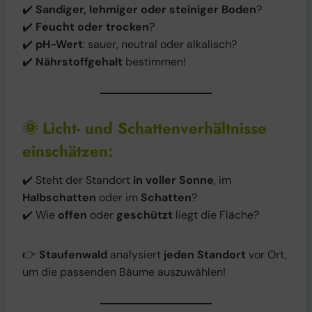
✔️
Sandiger, lehmiger oder steiniger Boden
?
✔️
Feucht oder trocken
?
✔️
pH-Wert
: sauer, neutral oder alkalisch?
✔️
Nährstoffgehalt
bestimmen!
🌞
Licht- und Schattenverhältnisse
einschätzen:
✔️ Steht der Standort
in voller Sonne
, im
Halbschatten
oder im
Schatten
?
✔️ Wie
offen
oder
geschützt
liegt die Fläche?
👉
Staufenwald
analysiert
jeden Standort
vor Ort,
um die passenden Bäume auszuwählen!