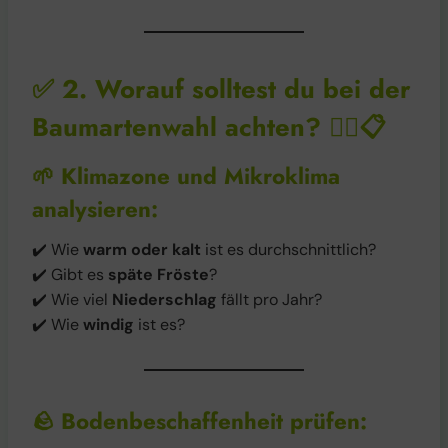
✅
2. Worauf solltest du bei der
Baumartenwahl achten?
🕵️‍♂️📋
🌱
Klimazone und Mikroklima
analysieren:
✔️ Wie
warm oder kalt
ist es durchschnittlich?
✔️ Gibt es
späte Fröste
?
✔️ Wie viel
Niederschlag
fällt pro Jahr?
✔️ Wie
windig
ist es?
🪨
Bodenbeschaffenheit prüfen: