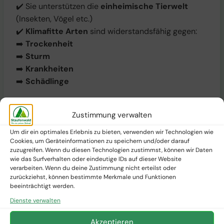
✔️ Sie unterstützen die
einheimische Tierwelt
(Insekten, Vögel etc.)
✔️
Klimafitte Arten
sind widerstandsfähig gegen:
➡️
Trockenheit
➡️
Sturm
➡️
Krankheiten
➡️
Schädlinge
👉
Staufenwald
setzt auf
heimische Bäume
, die
Zustimmung verwalten
auch
zukünftigen Klimaänderungen
gewachsen
Um dir ein optimales Erlebnis zu bieten, verwenden wir Technologien wie
sind!
Cookies, um Geräteinformationen zu speichern und/oder darauf
zuzugreifen. Wenn du diesen Technologien zustimmst, können wir Daten
wie das Surfverhalten oder eindeutige IDs auf dieser Website
verarbeiten. Wenn du deine Zustimmung nicht erteilst oder
zurückziehst, können bestimmte Merkmale und Funktionen
✅
6. Mischwälder statt
beeinträchtigt werden.
Monokulturen!
🌳🌲🌿
Dienste verwalten
Akzeptieren