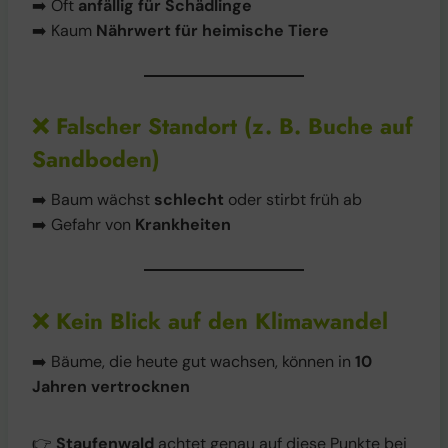
➡️ Oft
anfällig für Schädlinge
➡️ Kaum
Nährwert für heimische Tiere
❌
Falscher Standort (z. B. Buche auf
Sandboden)
➡️ Baum wächst
schlecht
oder stirbt früh ab
➡️ Gefahr von
Krankheiten
❌
Kein Blick auf den Klimawandel
➡️ Bäume, die heute gut wachsen, können in
10
Jahren vertrocknen
👉
Staufenwald
achtet genau auf diese Punkte bei