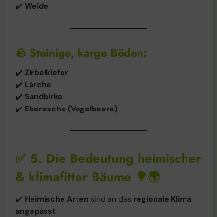
✔️
Weide
🪨
Steinige, karge Böden:
✔️
Zirbelkiefer
✔️
Lärche
✔️
Sandbirke
✔️
Eberesche (Vogelbeere)
✅
5. Die Bedeutung heimischer
& klimafitter Bäume
🌳🌍
✔️
Heimische Arten
sind an das
regionale Klima
angepasst