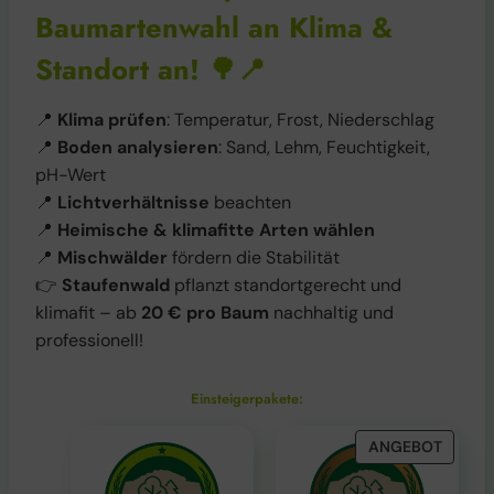
Baumartenwahl an Klima &
Standort an!
🌳📍
📍
Klima prüfen
: Temperatur, Frost, Niederschlag
📍
Boden analysieren
: Sand, Lehm, Feuchtigkeit,
pH-Wert
📍
Lichtverhältnisse
beachten
📍
Heimische & klimafitte Arten wählen
📍
Mischwälder
fördern die Stabilität
👉
Staufenwald
pflanzt standortgerecht und
klimafit – ab
20 € pro Baum
nachhaltig und
professionell!
Einsteigerpakete:
P
ANGEBOT
R