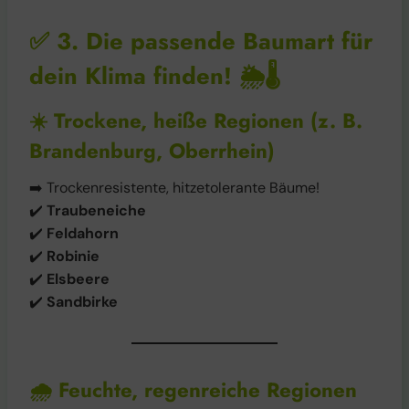
✅
3. Die passende Baumart für
dein Klima finden!
🌦️🌡️
☀️
Trockene, heiße Regionen (z. B.
Brandenburg, Oberrhein)
➡️ Trockenresistente, hitzetolerante Bäume!
✔️
Traubeneiche
✔️
Feldahorn
✔️
Robinie
✔️
Elsbeere
✔️
Sandbirke
🌧️
Feuchte, regenreiche Regionen