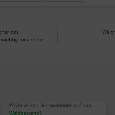
:
tion
.
cher des
Welc
wichtig für andere
,