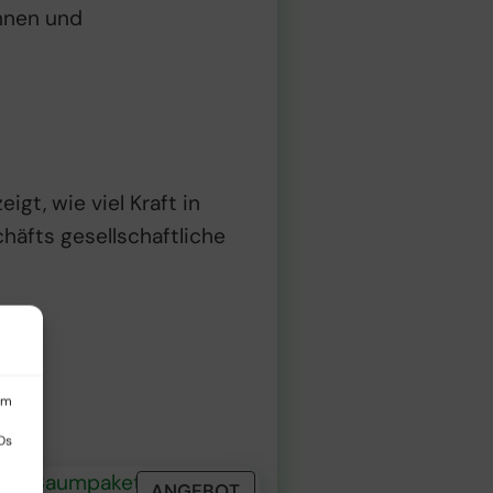
innen und
eigt, wie viel Kraft in
äfts gesellschaftliche
um
Ds
P
ANGEBOT