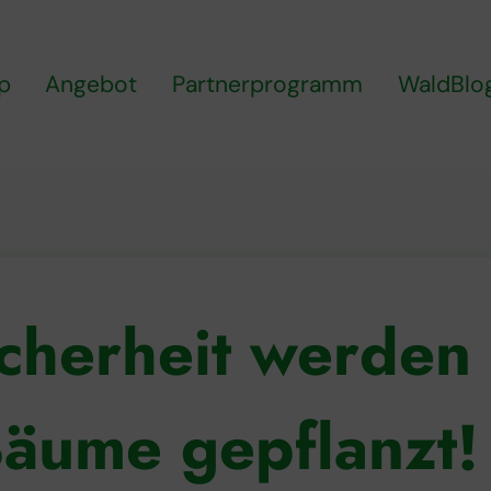
p
Angebot
Partnerprogramm
WaldBlo
icherheit werden 
äume gepflanzt!