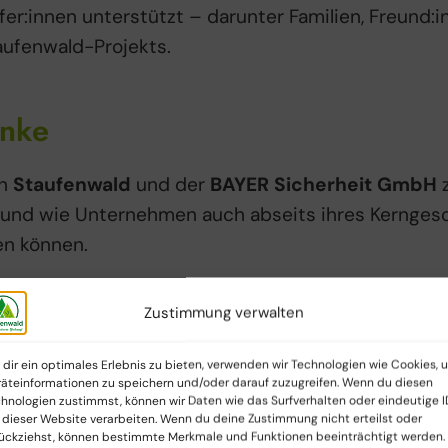
lfer:innen unterstützt – darunter Familien, Freund:
aufenwald-Projekts.
anke
en
Staufenwald
und der
BAYER Sicherheit GmbH
z
und wie Unternehmen auch abseits ihres Kerngesch
n können.
Zustimmung verwalten
Sicherheit GmbH:
https://bayer-sicherheit.de
dir ein optimales Erlebnis zu bieten, verwenden wir Technologien wie Cookies, 
äteinformationen zu speichern und/oder darauf zuzugreifen. Wenn du diesen
Einsteigerpakete:
hnologien zustimmst, können wir Daten wie das Surfverhalten oder eindeutige I
 dieser Website verarbeiten. Wenn du deine Zustimmung nicht erteilst oder
ückziehst, können bestimmte Merkmale und Funktionen beeinträchtigt werden.