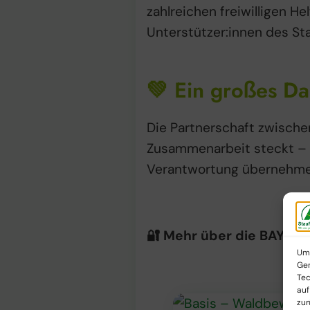
zahlreichen freiwilligen He
Unterstützer:innen des St
💚 Ein großes D
Die Partnerschaft zwisch
Zusammenarbeit steckt – 
Verantwortung übernehme
🔐 Mehr über die BAYER 
Um 
Ger
Tec
auf
zur