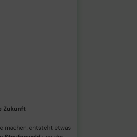
e Zukunft
e machen, entsteht etwas
on
Staufenwald
und der