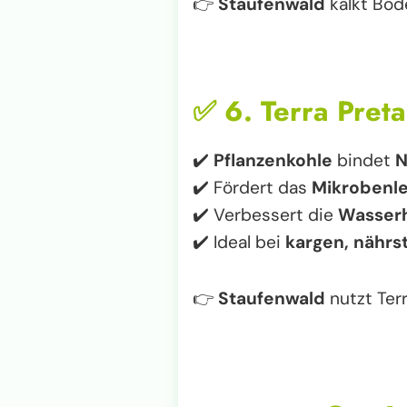
👉
Staufenwald
kalkt Böd
✅
6. Terra Pret
✔️
Pflanzenkohle
bindet
N
✔️ Fördert das
Mikrobenl
✔️ Verbessert die
Wasserh
✔️ Ideal bei
kargen, nähr
👉
Staufenwald
nutzt Terr