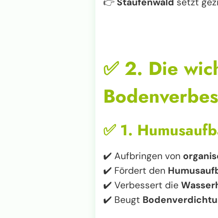
👉
Staufenwald
setzt gezi
✅
2. Die wic
Bodenverbess
✅
1. Humusaufb
✔️ Aufbringen von
organis
✔️ Fördert den
Humusauf
✔️ Verbessert die
Wasserh
✔️ Beugt
Bodenverdichtu