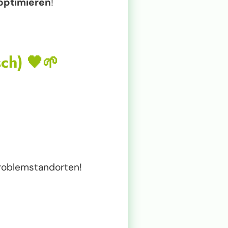
optimieren
!
ch)
🖤🌱
roblemstandorten!