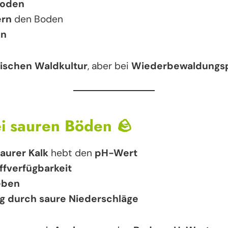
Boden
ern
den Boden
en
sischen Waldkultur
, aber bei
Wiederbewaldungsp
ei sauren Böden
🪨
aurer Kalk
hebt den
pH-Wert
ffverfügbarkeit
eben
g durch saure Niederschläge