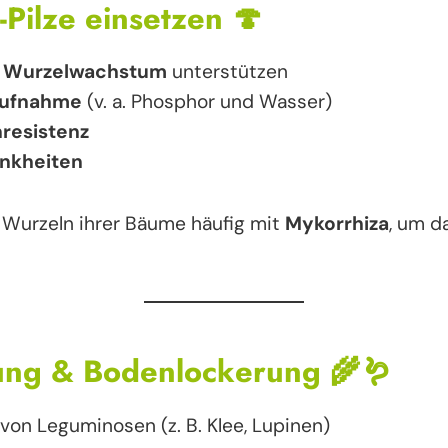
-Pilze einsetzen
🍄
s
Wurzelwachstum
unterstützen
aufnahme
(v. a. Phosphor und Wasser)
resistenz
nkheiten
 Wurzeln ihrer Bäume häufig mit
Mykorrhiza
, um d
ung & Bodenlockerung
🌾🪱
von Leguminosen (z. B. Klee, Lupinen)