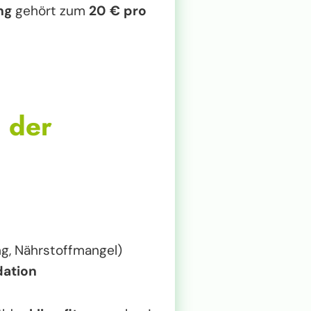
ng
gehört zum
20 € pro
 der
g, Nährstoffmangel)
ation