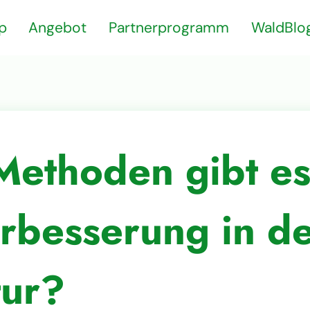
p
Angebot
Partnerprogramm
WaldBlo
ethoden gibt es
rbesserung in d
tur?