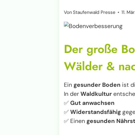
Von
Staufenwald Presse
11. Mä
Der große Bo
Wälder & nac
Ein
gesunder Boden
ist d
In der
Waldkultur
entsche
✅
Gut anwachsen
✅
Widerstandsfähig
gege
✅ Einen
gesunden Nährsto