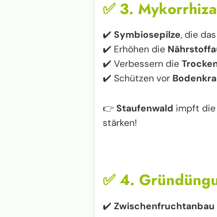
✅
3. Mykorrhiza
✔️
Symbiosepilze
, die da
✔️ Erhöhen die
Nährstoff
✔️ Verbessern die
Trocken
✔️ Schützen vor
Bodenkra
👉
Staufenwald
impft die
stärken!
✅
4. Gründüng
✔️
Zwischenfruchtanbau