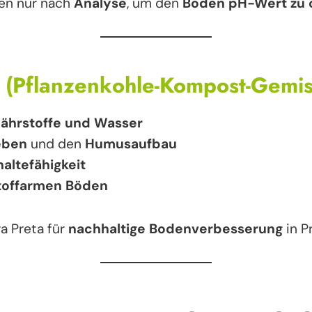
en nur nach
Analyse
, um den
Boden pH-Wert zu 
a (Pflanzenkohle-Kompost-Gemis
ährstoffe und Wasser
eben
und den
Humusaufbau
altefähigkeit
stoffarmen Böden
a Preta für
nachhaltige Bodenverbesserung
in P