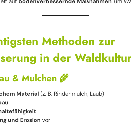
elt auf
bodenverbessernde Maßnahmen
, um W
htigsten Methoden zur
erung in der Waldkultu
au & Mulchen
🌾
chem Material
(z. B. Rindenmulch, Laub)
bau
altefähigkeit
ng und Erosion
vor