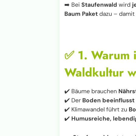
➡️ Bei
Staufenwald
wird
j
Baum Paket
dazu – damit
✅
1. Warum 
Waldkultur w
✔️ Bäume brauchen
Nährs
✔️ Der
Boden beeinflusst
✔️ Klimawandel führt zu
Bo
✔️
Humusreiche, lebendi