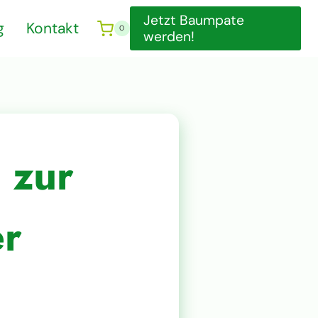
Jetzt Baumpate
g
Kontakt
0
werden!
 zur
er