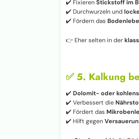
✔️ Fixieren
Stickstoff im 
✔️ Durchwurzeln und
lock
✔️ Fördern das
Bodenleb
👉 Eher selten in der
klas
✅
5. Kalkung b
✔️
Dolomit- oder kohlens
✔️ Verbessert die
Nährsto
✔️ Fördert das
Mikrobenl
✔️ Hilft gegen
Versauerun