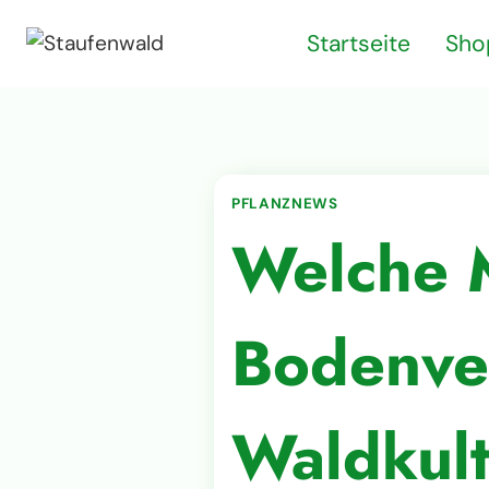
Zum
Startseite
Sho
Inhalt
springen
PFLANZNEWS
Welche M
Bodenve
Waldkul