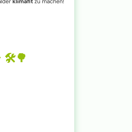
älder
klimafit
zu machen!
r
🛠️🌳