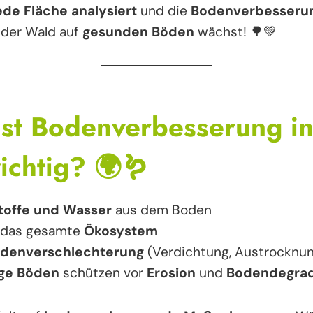
ede Fläche analysiert
und die
Bodenverbesseru
 der Wald auf
gesunden Böden
wächst! 🌳💚
ist Bodenverbesserung in
ichtig?
🌍🪱
toffe und Wasser
aus dem Boden
das gesamte
Ökosystem
denverschlechterung
(Verdichtung, Austrocknun
ge Böden
schützen vor
Erosion
und
Bodendegrad