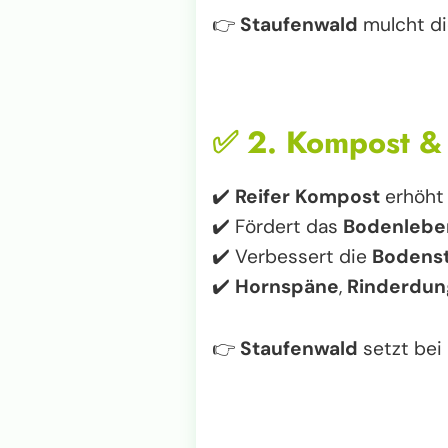
👉
Staufenwald
mulcht di
✅
2. Kompost &
✔️
Reifer Kompost
erhöht
✔️ Fördert das
Bodenlebe
✔️ Verbessert die
Bodenst
✔️
Hornspäne
,
Rinderdun
👉
Staufenwald
setzt bei